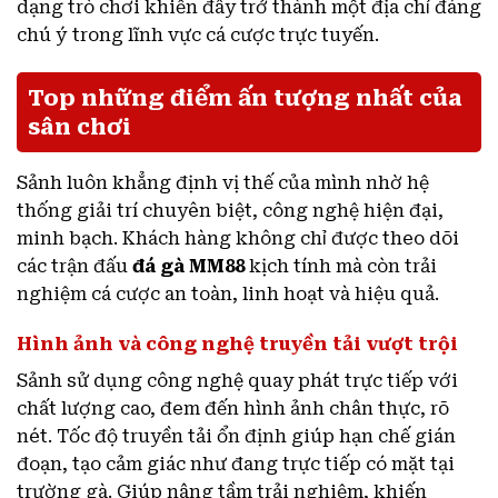
dạng trò chơi khiến đây trở thành một địa chỉ đáng
chú ý trong lĩnh vực cá cược trực tuyến.
Top những điểm ấn tượng nhất của
sân chơi
Sảnh
luôn khẳng định vị thế của mình nhờ hệ
thống giải trí chuyên biệt, công nghệ hiện đại,
minh bạch. Khách hàng không chỉ được theo dõi
các trận đấu
đ
á gà MM88
kịch tính mà còn trải
nghiệm cá cược an toàn, linh hoạt và hiệu quả.
Hình ảnh và công nghệ truyền tải vượt trội
Sảnh sử dụng công nghệ quay phát trực tiếp với
chất lượng cao, đem đến hình ảnh chân thực, rõ
nét. Tốc độ truyền tải ổn định giúp hạn chế gián
đoạn, tạo cảm giác như đang trực tiếp có mặt tại
trường gà. Giúp nâng tầm trải nghiệm, khiến