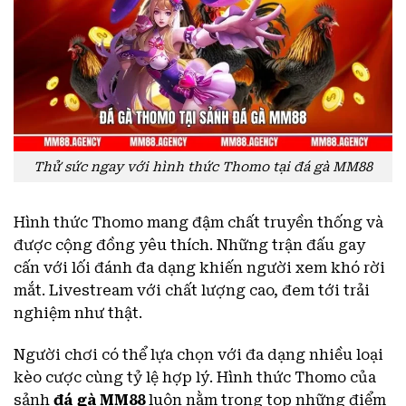
Thử sức ngay với hình thức Thomo tại đá gà MM88
Hình thức Thomo mang đậm chất truyền thống và
được cộng đồng yêu thích. Những trận đấu gay
cấn với lối đánh đa dạng khiến người xem khó rời
mắt. Livestream với chất lượng cao, đem tới trải
nghiệm như thật.
Người chơi có thể lựa chọn với đa dạng nhiều loại
kèo cược cùng tỷ lệ hợp lý. Hình thức Thomo của
sảnh
đá gà MM88
luôn nằm trong top những điểm