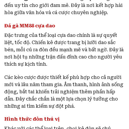
đến uy tín cho giới đam mê. Đây là nơi kết hợp hài
hòa giữa văn hóa và cá cược chuyên nghiệp.
Đá gà MM88 cựa dao
Đặc trưng của thể loại cựa dao chính là sự quyết
liệt, tốc độ. Chiến kê được trang bị lưỡi dao sắc
bén, mỗi cú ra đòn đều mạnh mẽ và bất ngờ. Đây là
nơi hội tụ những trận đấu đỉnh cao cho người yêu
thích sự kịch tính.
Các kèo cược được thiết kế phù hợp cho cả người
mới và lâu năm tham gia. Âm thanh, hình ảnh sống
động, bắt tai khiến trải nghiệm thêm phần hấp
dẫn. Đây chắc chắn là một lựa chọn lý tưởng cho
những ai tìm kiếm sự đột phá.
Hình thức đòn thú vị
Khác với các thể loại trên, chọi kê đòn sẽ chú